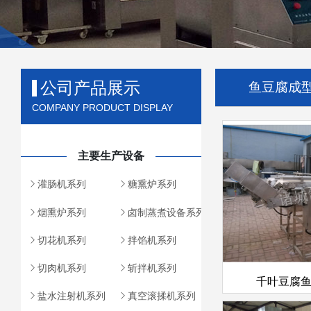
公司产品展示
鱼豆腐成
COMPANY PRODUCT DISPLAY
主要生产设备
灌肠机系列
糖熏炉系列
烟熏炉系列
卤制蒸煮设备系列
切花机系列
拌馅机系列
切肉机系列
斩拌机系列
千叶豆腐
盐水注射机系列
真空滚揉机系列